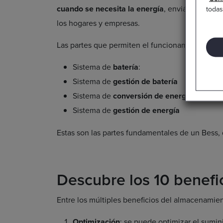
cuando se necesita la energía
, enviándola a la
todas
los hogares y empresas.
Las partes que permiten el funcionamiento de B
Sistema de
batería
:
Sistema de
gestión de batería
Sistema de
conversión de energía
Sistema de
gestión de energía
Estas son las partes fundamentales de un Bess,
Descubre los 10 benefi
Entre los múltiples beneficios del almacenamie
Optimización
: se puede optimizar el sumini