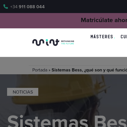
+34
911 088 044
Matricúlate aho
MÁSTERES
CU
Portada
»
Sistemas Bess, ¿qué son y qué func
NOTICIAS
Sistemas Bes