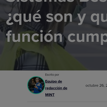
¿qué son y q
función cump
Escrito por
Equipo de
octubre 26,
redacción de
MINT