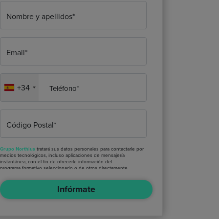
Nombre y apellidos*
Email*
+34
Teléfono*
Código Postal*
Grupo Northius
tratará sus datos personales para contactarle por
medios tecnológicos, incluso aplicaciones de mensajería
instantánea, con el fin de ofrecerle información del
programa formativo seleccionado o de otros directamente
relacionados con el interés manifestado y, en su caso, para
tramitar la contratación correspondiente. Compartiremos su
Infórmate
solicitud con las empresas que conforman el
Grupo Northius
, con
el objeto de que estas puedan hacerle llegar la mejor oferta de
productos y servicios de acuerdo a su petición. Quedan
reconocidos los derechos de acceso, rectificación, supresión,
oposición, limitación, tal y como se explica en la
Política de
Privacidad
.