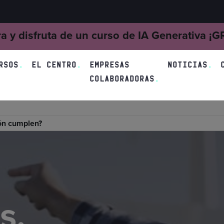
ra y disfruta de un curso de IA Generativa ¡
RSOS
EL CENTRO
EMPRESAS
NOTICIAS
COLABORADORAS
ión cumplen?
s,