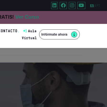
ES
|
PT
GRATIS!
Ver Curso
CONTACTO
Aula
Infórmate ahora
Virtual