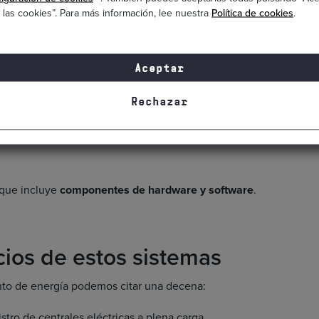
 red eléctrica, que se encarga de garantizar el suministro a
 las cookies”. Para más información, lee nuestra
Política de cookies
.
ess son:
Aceptar
Rechazar
 que incluye
componentes de hardware y software
.
cios de estos sistemas
nto de energía podemos citar una decena:
stro de centrales eléctricas a plena carga.