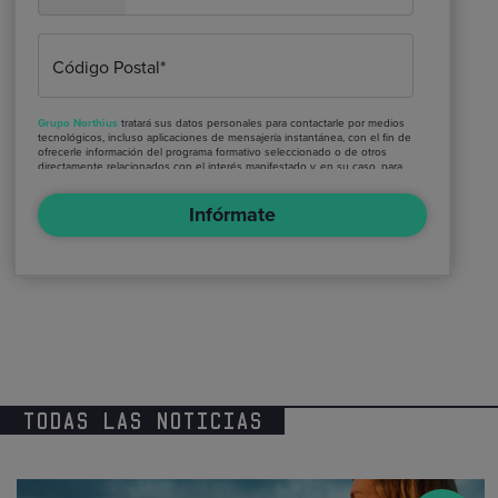
Código Postal*
Grupo Northius
tratará sus datos personales para contactarle por medios
tecnológicos, incluso aplicaciones de mensajería instantánea, con el fin de
ofrecerle información del programa formativo seleccionado o de otros
directamente relacionados con el interés manifestado y, en su caso, para
tramitar la contratación correspondiente. Compartiremos su solicitud con
las empresas que conforman el
Grupo Northius
, con el objeto de que
Infórmate
estas puedan hacerle llegar la mejor oferta de productos y servicios
de acuerdo a su petición. Quedan reconocidos los derechos de acceso,
rectificación, supresión, oposición, limitación, tal y como se explica en la
Política de Privacidad
.
TODAS LAS NOTICIAS