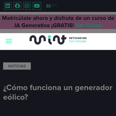
ES
|
PT
Matricúlate ahora y disfruta de un curso de
IA Generativa ¡GRATIS!
Ver Curso
NOTICIAS
¿Cómo funciona un generador
eólico?