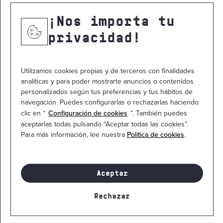
NOTICIAS
¡Nos importa tu
CONTACTO
privacidad!
Utilizamos cookies propias y de terceros con finalidades
analíticas y para poder mostrarte anuncios o contenidos
personalizados según tus preferencias y tus hábitos de
navegación. Puedes configurarlas o rechazarlas haciendo
clic en “
Configuración de cookies
”. También puedes
aceptarlas todas pulsando “Aceptar todas las cookies”.
Para más información, lee nuestra
Política de cookies
.
Mapa del sitio
Política de privacidad
Política de cookies
Aviso legal
Contacto
Canal ético
Aceptar
© 2026
Manufactura de Ingenios Tecnológicos. S.L.
Todos los
Rechazar
derechos están reservados
¡Infórmate ahora!