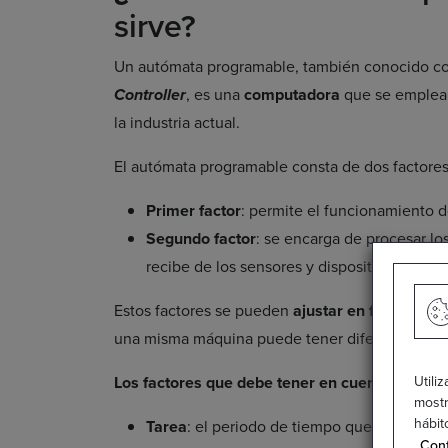
sirve?
Un autómata programable, también conocido 
Controller
, es una
computadora
que se emplea 
la industria actual.
El autómata programable consta de dos factores
Primer factor
: permite el funcionamiento d
Segundo factor
: se encarga de procesar lo
recibe de los sensores y dispositivos.
Estos factores se pueden
ajustar en función de
una misma máquina puede tener diferentes pro
Los factores que debe tener en cuenta un PLC
Utili
mostr
hábit
Tarea
: el periodo de tiempo que tarda la m
Conf