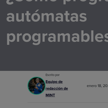
autómatas
programable
Escrito por
Equipo de
enero 18, 2
redacción de
MINT