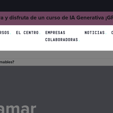
ra y disfruta de un curso de IA Generativa ¡
RSOS
EL CENTRO
EMPRESAS
NOTICIAS
COLABORADORAS
mables?
amar