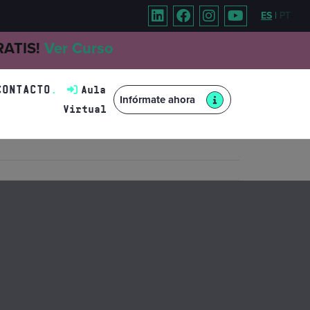
ES
|
PT
GRATIS!
Ver Curso
CONTACTO
Aula
Infórmate ahora
Virtual