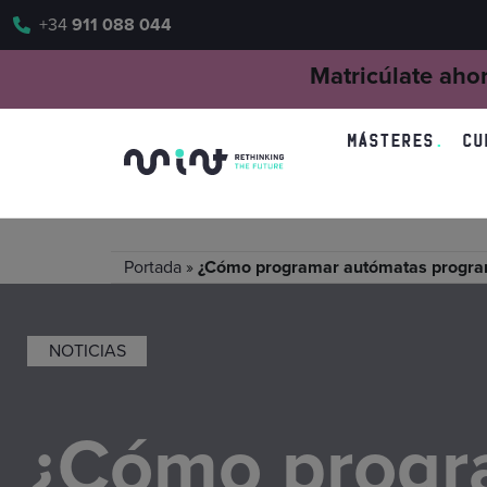
+34
911 088 044
Matricúlate aho
MÁSTERES
CU
Portada
»
¿Cómo programar autómatas progra
NOTICIAS
¿Cómo progr