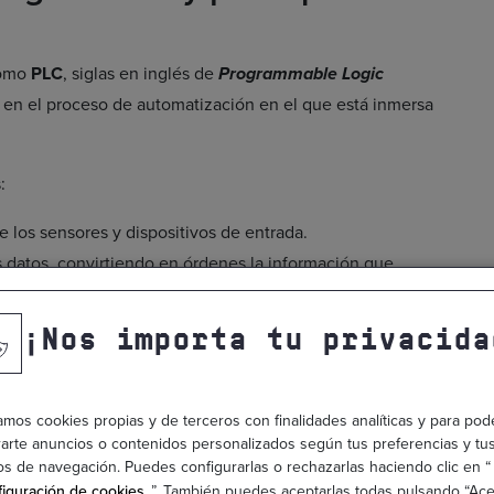
como
PLC
, siglas en inglés de
Programmable Logic
en el proceso de automatización en el que está inmersa
:
e los sensores y dispositivos de entrada.
s datos, convirtiendo en órdenes la información que
¡Nos importa tu privacida
 las necesidades de la industria o de la máquina
. Es más,
gramaciones.
zamos cookies propias y de terceros con finalidades analíticas y para pod
a la hora de programar la maquinaria son varios:
arte anuncios o contenidos personalizados según tus preferencias y tu
os de navegación. Puedes configurarlas o rechazarlas haciendo clic en “
áquina en ejecutar la tarea pertinente.
iguración de cookies
”. También puedes aceptarlas todas pulsando “Ace