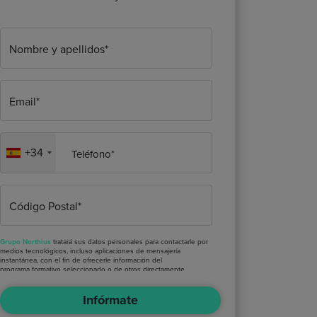
Nombre y apellidos*
Email*
+34
Teléfono*
Código Postal*
Grupo Northius
tratará sus datos personales para contactarle por
medios tecnológicos, incluso aplicaciones de mensajería
instantánea, con el fin de ofrecerle información del
programa formativo seleccionado o de otros directamente
relacionados con el interés manifestado y, en su caso, para
tramitar la contratación correspondiente. Compartiremos su
Infórmate
solicitud con las empresas que conforman el
Grupo Northius
, con
el objeto de que estas puedan hacerle llegar la mejor oferta de
productos y servicios de acuerdo a su petición. Quedan