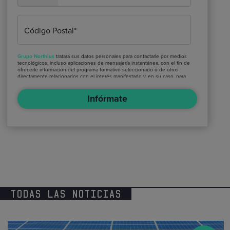
Código Postal*
Grupo Northius
tratará sus datos personales para contactarle por medios
tecnológicos, incluso aplicaciones de mensajería instantánea, con el fin de
ofrecerle información del programa formativo seleccionado o de otros
directamente relacionados con el interés manifestado y, en su caso, para
tramitar la contratación correspondiente. Compartiremos su solicitud con
las empresas que conforman el
Grupo Northius
, con el objeto de que
Infórmate
estas puedan hacerle llegar la mejor oferta de productos y servicios
de acuerdo a su petición. Quedan reconocidos los derechos de acceso,
rectificación, supresión, oposición, limitación, tal y como se explica en la
Política de Privacidad
.
TODAS LAS NOTICIAS