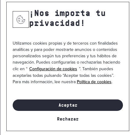
NOTICIAS
¡Nos importa tu
CONTACTO
privacidad!
Utilizamos cookies propias y de terceros con finalidades
analíticas y para poder mostrarte anuncios o contenidos
personalizados según tus preferencias y tus hábitos de
navegación. Puedes configurarlas o rechazarlas haciendo
clic en “
Configuración de cookies
”. También puedes
aceptarlas todas pulsando “Aceptar todas las cookies”.
Para más información, lee nuestra
Política de cookies
.
Mapa del sitio
Política de privacidad
Política de cookies
Aviso legal
Contacto
Canal ético
Aceptar
© 2026
Manufactura de Ingenios Tecnológicos. S.L.
Todos los
Rechazar
derechos están reservados
¡Infórmate ahora!