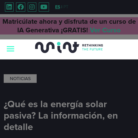
ES
|
PT
Matricúlate ahora y disfruta de un curso de
IA Generativa ¡GRATIS!
Ver Curso
NOTICIAS
¿Qué es la energía solar
pasiva? La información, en
detalle