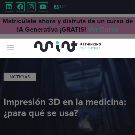
ES
|
PT
Matricúlate ahora y disfruta de un curso de
IA Generativa ¡GRATIS!
Ver Curso
NOTICIAS
Impresión 3D en la medicina:
¿para qué se usa?