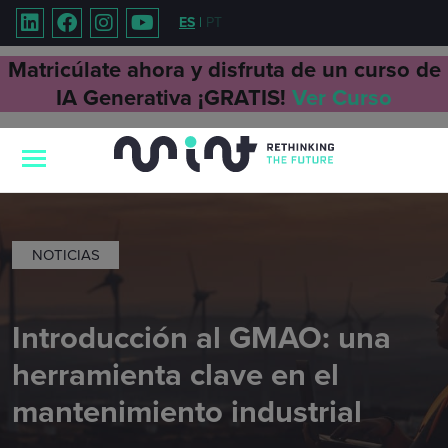
ES
|
PT
Matricúlate ahora y disfruta de un curso de
IA Generativa ¡GRATIS!
Ver Curso
NOTICIAS
Introducción al GMAO: una
herramienta clave en el
mantenimiento industrial