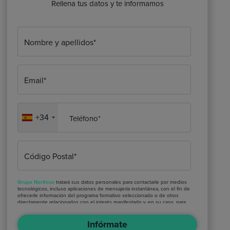
Rellena tus datos y te informamos
Nombre y apellidos*
Email*
+34
Teléfono*
Código Postal*
Grupo Northius
tratará sus datos personales para contactarle por medios
tecnológicos, incluso aplicaciones de mensajería instantánea, con el fin de
ofrecerle información del programa formativo seleccionado o de otros
directamente relacionados con el interés manifestado y, en su caso, para
tramitar la contratación correspondiente. Compartiremos su solicitud con
las empresas que conforman el
Grupo Northius
, con el objeto de que
Infórmate
estas puedan hacerle llegar la mejor oferta de productos y servicios
de acuerdo a su petición. Quedan reconocidos los derechos de acceso,