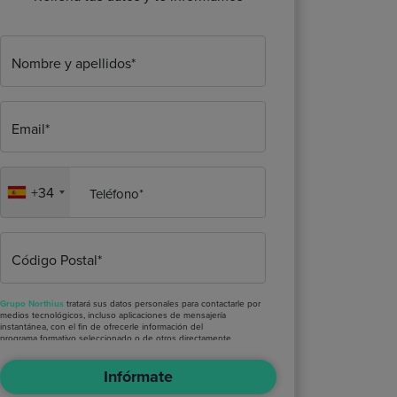
Nombre y apellidos*
Email*
+34
Teléfono*
Código Postal*
Grupo Northius
tratará sus datos personales para contactarle por
medios tecnológicos, incluso aplicaciones de mensajería
instantánea, con el fin de ofrecerle información del
programa formativo seleccionado o de otros directamente
relacionados con el interés manifestado y, en su caso, para
tramitar la contratación correspondiente. Compartiremos su
Infórmate
solicitud con las empresas que conforman el
Grupo Northius
, con
el objeto de que estas puedan hacerle llegar la mejor oferta de
productos y servicios de acuerdo a su petición. Quedan