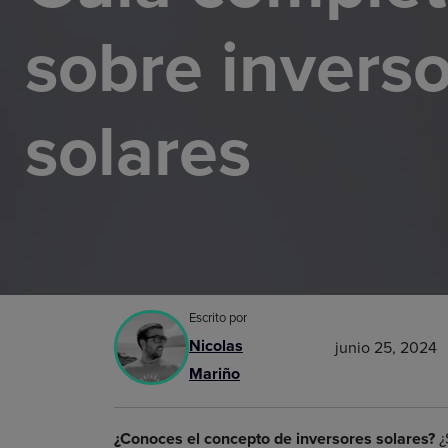
sobre invers
solares
Escrito por
Nicolas
junio 25, 2024
Mariño
¿Conoces el concepto de inversores solares?
¿