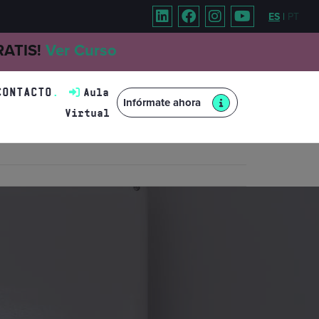
ES
|
PT
GRATIS!
Ver Curso
CONTACTO
Aula
Infórmate ahora
Virtual