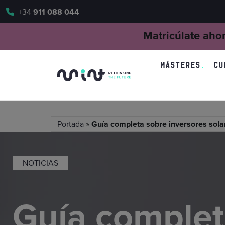
+34
911 088 044
Matricúlate aho
MÁSTERES
CU
Portada
»
Guía completa sobre inversores sola
NOTICIAS
Guía comple