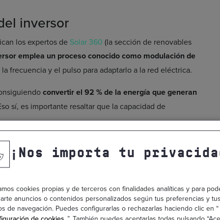
del inversor
ican los expertos de
Solar 360
(la sección de renovables
versor emplea un proceso conocido como modulación de
 la frecuencia y el pulso para adaptarlo a la red eléctrica.
consiguiendo
convertir el 92 % de la energía que generan
Eso sí, es importante resaltar que la capacidad de
ares
¡Nos importa tu privacida
s de inversores
que se adaptan a la función y tamaño de
tramos tres modelos diferentes.
zamos cookies propias y de terceros con finalidades analíticas y para pod
arte anuncios o contenidos personalizados según tus preferencias y tu
os de navegación. Puedes configurarlas o rechazarlas haciendo clic en “
iguración de cookies
”. También puedes aceptarlas todas pulsando “Ace