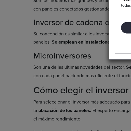
Son los modelos más grandes y están
presentes
todas
con paneles conectados gestionando amplios pi
Inversor de cadena o strin
Su concepción es similar a los inversores centr
paneles.
Se emplean en instalaciones de men
Microinversores
Son una de las últimas novedades del sector.
Se
con cada panel haciendo más eficiente el funci
Cómo elegir el inverso
Para seleccionar el inversor más adecuado para 
la ubicación de los paneles.
El experto encarga
el máximo rendimiento.