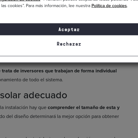
 en plantas de producción fotovoltaica.
Pueden trabajar
 las cookies”. Para más información, lee nuestra
Política de cookies
.
cos de potencia.
g
Aceptar
ales, pero están más limitados en cuanto al número de
or tamaño o de autoconsumo.
Rechazar
 trata de inversores que trabajan de forma individual
onamiento de todo el sistema.
r solar adecuado
la instalación hay que
comprender el tamaño de esta y
do del diseño determinará la mejor opción para obtener