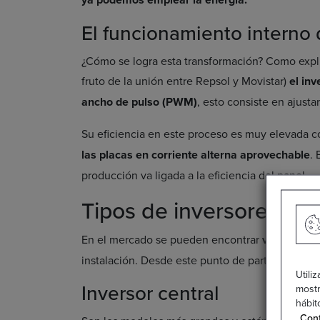
El funcionamiento interno 
¿Cómo se logra esta transformación? Como expl
fruto de la unión entre Repsol y Movistar)
el in
ancho de pulso (PWM)
, esto consiste en ajustar
Su eficiencia en este proceso es muy elevada 
las placas en corriente alterna aprovechable
. 
producción va ligada a la eficiencia del panel.
Tipos de inversores sol
En el mercado se pueden encontrar
varios tipo
instalación. Desde este punto de partida encon
Utili
Inversor central
mostr
hábit
Conf