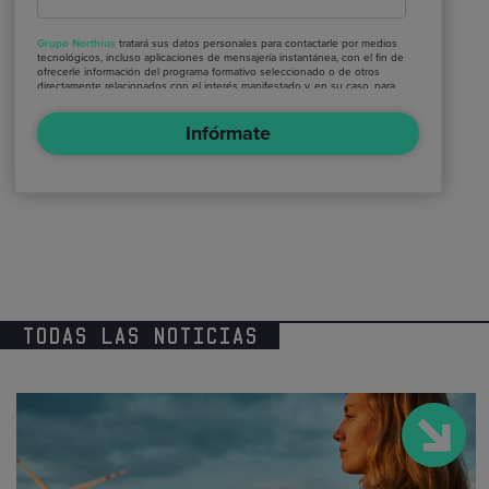
Grupo Northius
tratará sus datos personales para contactarle por medios
tecnológicos, incluso aplicaciones de mensajería instantánea, con el fin de
ofrecerle información del programa formativo seleccionado o de otros
directamente relacionados con el interés manifestado y, en su caso, para
tramitar la contratación correspondiente. Compartiremos su solicitud con
las empresas que conforman el
Grupo Northius
, con el objeto de que
Infórmate
estas puedan hacerle llegar la mejor oferta de productos y servicios
de acuerdo a su petición. Quedan reconocidos los derechos de acceso,
rectificación, supresión, oposición, limitación, tal y como se explica en la
Política de Privacidad
.
TODAS LAS NOTICIAS