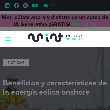
ES
|
PT
Matricúlate ahora y disfruta de un curso de
IA Generativa ¡GRATIS!
Ver Curso
NOTICIAS
Beneficios y características de
la energía eólica onshore