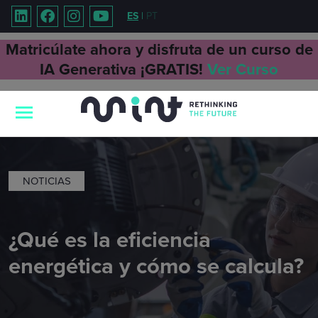
ES
|
PT
Matricúlate ahora y disfruta de un curso de
IA Generativa ¡GRATIS!
Ver Curso
NOTICIAS
¿Qué es la eficiencia
energética y cómo se calcula?