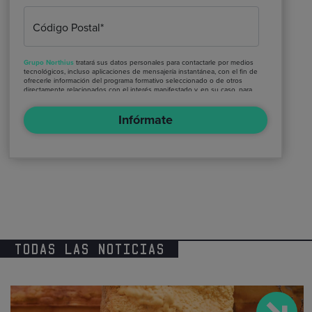
Código Postal*
Grupo Northius
tratará sus datos personales para contactarle por medios
tecnológicos, incluso aplicaciones de mensajería instantánea, con el fin de
ofrecerle información del programa formativo seleccionado o de otros
directamente relacionados con el interés manifestado y, en su caso, para
tramitar la contratación correspondiente. Compartiremos su solicitud con
las empresas que conforman el
Grupo Northius
, con el objeto de que
Infórmate
estas puedan hacerle llegar la mejor oferta de productos y servicios
de acuerdo a su petición. Quedan reconocidos los derechos de acceso,
rectificación, supresión, oposición, limitación, tal y como se explica en la
Política de Privacidad
.
TODAS LAS NOTICIAS