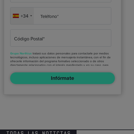
+34
Teléfono*
Código Postal*
Grupo Northius
tratará sus datos personales para contactarle por medios
tecnológicos, incluso aplicaciones de mensajería instantánea, con el fin de
ofrecerle información del programa formativo seleccionado o de otros
directamente relacionados con el interés manifestado y, en su caso, para
tramitar la contratación correspondiente. Compartiremos su solicitud con
las empresas que conforman el
Grupo Northius
, con el objeto de que
Infórmate
estas puedan hacerle llegar la mejor oferta de productos y servicios
de acuerdo a su petición. Quedan reconocidos los derechos de acceso,
rectificación, supresión, oposición, limitación, tal y como se explica en la
Política de Privacidad
.
TODAS LAS NOTICIAS