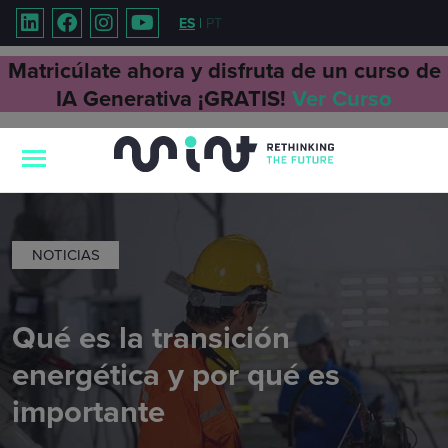
ES
|
PT
Matricúlate ahora y disfruta de un curso de
IA Generativa ¡GRATIS!
Ver Curso
NOTICIAS
Qué es la transición
energética y por qué es
importante