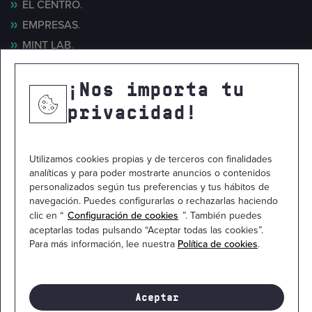
EL CENTRO
EMPRESAS
MINT LAB
NOTICIAS
CONTACTO
¡Nos importa tu
privacidad!
Utilizamos cookies propias y de terceros con finalidades
analíticas y para poder mostrarte anuncios o contenidos
personalizados según tus preferencias y tus hábitos de
navegación. Puedes configurarlas o rechazarlas haciendo
clic en “
Configuración de cookies
”. También puedes
aceptarlas todas pulsando “Aceptar todas las cookies”.
Para más información, lee nuestra
Política de cookies
.
Mapa del sitio
Política de privacidad
Política de cookies
Aviso legal
Contacto
Canal ético
Aceptar
© 2026
Manufactura de Ingenios Tecnológicos. S.L.
Todos los