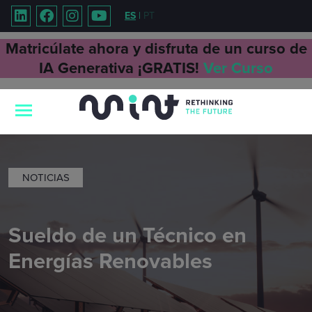
ES
|
PT
Matricúlate ahora y disfruta de un curso de
IA Generativa ¡GRATIS!
Ver Curso
NOTICIAS
Sueldo de un Técnico en
Energías Renovables