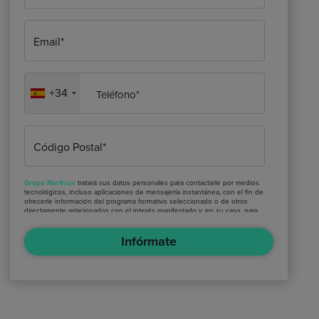
Email*
+34
Teléfono*
Código Postal*
Grupo Northius
tratará sus datos personales para contactarle por medios
tecnológicos, incluso aplicaciones de mensajería instantánea, con el fin de
ofrecerle información del programa formativo seleccionado o de otros
directamente relacionados con el interés manifestado y, en su caso, para
tramitar la contratación correspondiente. Compartiremos su solicitud con
las empresas que conforman el
Grupo Northius
, con el objeto de que
Infórmate
estas puedan hacerle llegar la mejor oferta de productos y servicios
de acuerdo a su petición. Quedan reconocidos los derechos de acceso,
rectificación, supresión, oposición, limitación, tal y como se explica en la
Política de Privacidad
.