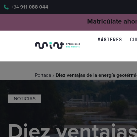
+34
911 088 044
Matricúlate aho
MÁSTERES
CU
Portada
»
Diez ventajas de la energía geotérm
NOTICIAS
Diez ventajas