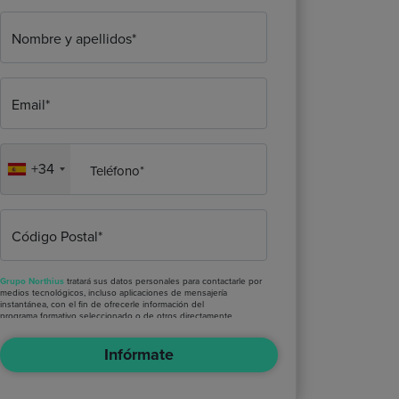
Nombre y apellidos*
Email*
+34
Teléfono*
Código Postal*
Grupo Northius
tratará sus datos personales para contactarle por
medios tecnológicos, incluso aplicaciones de mensajería
instantánea, con el fin de ofrecerle información del
programa formativo seleccionado o de otros directamente
relacionados con el interés manifestado y, en su caso, para
tramitar la contratación correspondiente. Compartiremos su
Infórmate
solicitud con las empresas que conforman el
Grupo Northius
, con
el objeto de que estas puedan hacerle llegar la mejor oferta de
productos y servicios de acuerdo a su petición. Quedan
reconocidos los derechos de acceso, rectificación, supresión,
oposición, limitación, tal y como se explica en la
Política de