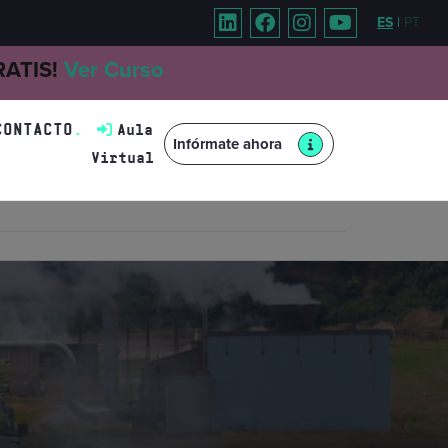
ES
|
PT
GRATIS!
Ver Curso
CONTACTO
Aula
Infórmate ahora
Virtual