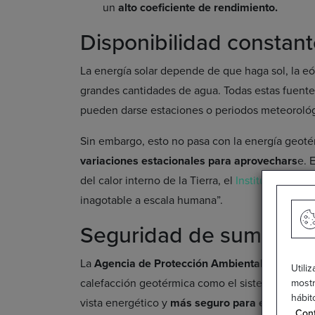
un
alto coeficiente de rendimiento.
Disponibilidad constan
La energía solar depende de que haga sol, la eól
grandes cantidades de agua. Todas estas fuente
pueden darse estaciones o periodos meteorológ
Sin embargo, esto no pasa con la energía geoté
variaciones estacionales para aprovechars
e. 
del calor interno de la Tierra, el
Instituto Catalá
inagotable a escala humana”.
Seguridad de suministr
La
Agencia de Protección Ambiental de Estad
Utili
calefacción geotérmica como el sistema de cale
mostr
hábit
vista energético y
más seguro para el medio a
Conf