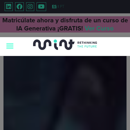
ES
|
PT
Matricúlate ahora y disfruta de un curso de
IA Generativa ¡GRATIS!
Ver Curso