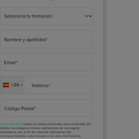
Nombre y apellidos*
Email*
+34
Teléfono*
Código Postal*
Grupo Northius
tratará sus datos personales para contactarle por
medios tecnológicos, incluso aplicaciones de mensajería
instantánea, con el fin de ofrecerle información del
programa formativo seleccionado o de otros directamente