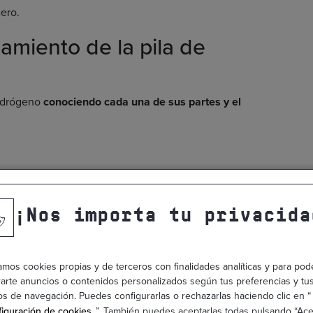
ero.
miento de la pila de
hidrógeno
conociendo cada una de sus partes y el
aliza en este
listado cada parte
y su función para activar
¡Nos importa tu privacida
n, el ánodo permite separar los protones y electrones.
protones y electrones viajen por conductores separados a
zamos cookies propias y de terceros con finalidades analíticas y para pod
arte anuncios o contenidos personalizados según tus preferencias y tu
a conducción de los iones de hidrógeno por la celda.
os de navegación. Puedes configurarlas o rechazarlas haciendo clic en “
rógeno se componen de celdas apiladas, donde cada una
iguración de cookies
”. También puedes aceptarlas todas pulsando “Ace