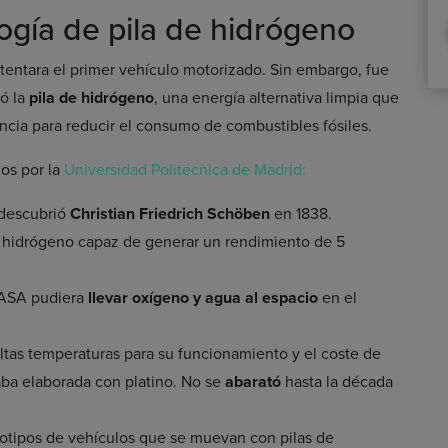
logía de pila de hidrógeno
tentara el primer vehículo motorizado. Sin embargo, fue
ó la
pila de hidrógeno
, una energía alternativa limpia que
cia para reducir el consumo de combustibles fósiles.
dos por la
Universidad Politécnica de Madrid:
o descubrió
Christian Friedrich Schöben
en 1838.
e hidrógeno capaz de generar un rendimiento de 5
 NASA pudiera
llevar oxígeno y agua al espacio
en el
altas temperaturas para su funcionamiento y el coste de
taba elaborada con platino. No se
abarató
hasta la década
totipos de vehículos que se muevan con pilas de