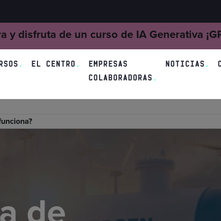
ra y disfruta de un curso de IA Generativa ¡
RSOS
EL CENTRO
EMPRESAS
NOTICIAS
COLABORADORAS
funciona?
la de