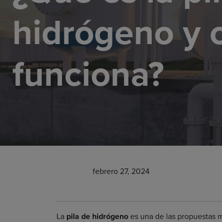
hidrógeno y
funciona?
febrero 27, 2024
La
pila de hidrógeno
es una de las propuestas m