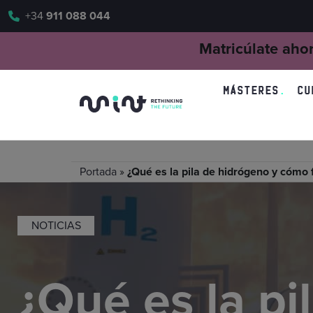
+34
911 088 044
Matricúlate aho
MÁSTERES
CU
Portada
»
¿Qué es la pila de hidrógeno y cómo 
NOTICIAS
¿Qué es la pi