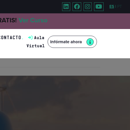
ES
|
PT
GRATIS!
Ver Curso
CONTACTO
Aula
Infórmate ahora
Virtual