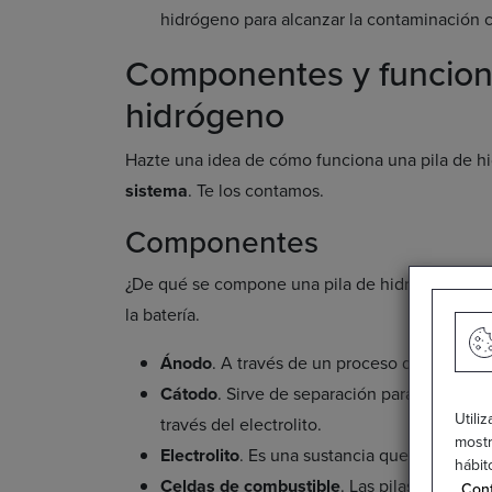
hidrógeno para alcanzar la contaminación c
Componentes y funciona
hidrógeno
Hazte una idea de cómo funciona una pila de 
sistema
. Te los contamos.
Componentes
¿De qué se compone una pila de hidrógeno? Loc
la batería.
Ánodo
. A través de un proceso de oxidació
Cátodo
. Sirve de separación para que los 
Utili
través del electrolito.
mostr
Electrolito
. Es una sustancia que facilita l
hábit
Celdas de combustible
. Las pilas de hid
Conf