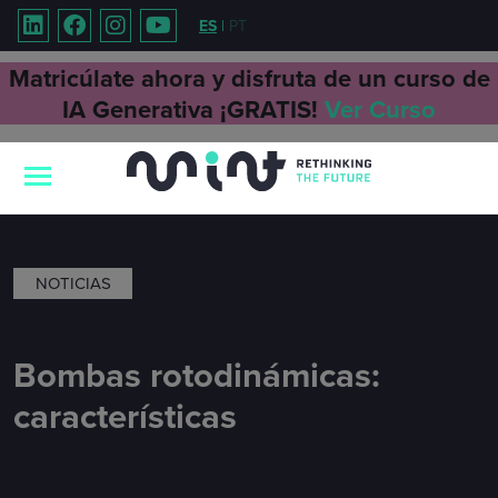
ES
|
PT
Matricúlate ahora y disfruta de un curso de
IA Generativa ¡GRATIS!
Ver Curso
NOTICIAS
Bombas rotodinámicas:
características