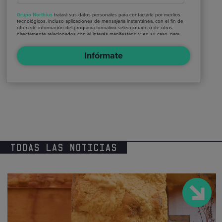
Grupo Northius
tratará sus datos personales para contactarle por medios
tecnológicos, incluso aplicaciones de mensajería instantánea, con el fin de
ofrecerle información del programa formativo seleccionado o de otros
directamente relacionados con el interés manifestado y, en su caso, para
tramitar la contratación correspondiente. Compartiremos su solicitud con
las empresas que conforman el
Grupo Northius
, con el objeto de que
Infórmate
estas puedan hacerle llegar la mejor oferta de productos y servicios
de acuerdo a su petición. Quedan reconocidos los derechos de acceso,
rectificación, supresión, oposición, limitación, tal y como se explica en la
Política de Privacidad
.
TODAS LAS NOTICIAS