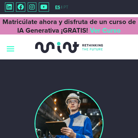
ES
|
PT
Matricúlate ahora y disfruta de un curso de
IA Generativa ¡GRATIS!
Ver Curso