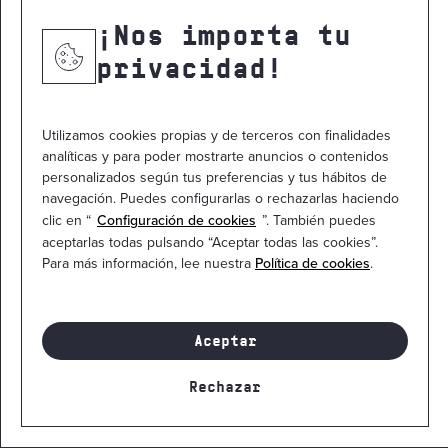
NOTICIAS
¡Nos importa tu
CONTACTO
privacidad!
Utilizamos cookies propias y de terceros con finalidades
analíticas y para poder mostrarte anuncios o contenidos
personalizados según tus preferencias y tus hábitos de
navegación. Puedes configurarlas o rechazarlas haciendo
clic en “
Configuración de cookies
”. También puedes
aceptarlas todas pulsando “Aceptar todas las cookies”.
Para más información, lee nuestra
Política de cookies
.
Mapa del sitio
Política de privacidad
Política de cookies
Aviso legal
Contacto
Canal ético
Aceptar
© 2026
Manufactura de Ingenios Tecnológicos. S.L.
Todos los
Rechazar
derechos están reservados
¡Infórmate ahora!