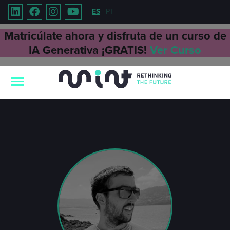
ES
|
PT
Matricúlate ahora y disfruta de un curso de
IA Generativa ¡GRATIS!
Ver Curso